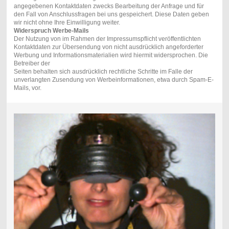
angegebenen Kontaktdaten zwecks Bearbeitung der Anfrage und für
den Fall von Anschlussfragen bei uns gespeichert. Diese Daten geben
wir nicht ohne Ihre Einwilligung weiter.
Widerspruch Werbe-Mails
Der Nutzung von im Rahmen der Impressumspflicht veröffentlichten
Kontaktdaten zur Übersendung von nicht ausdrücklich angeforderter
Werbung und Informationsmaterialien wird hiermit widersprochen. Die
Betreiber der
Seiten behalten sich ausdrücklich rechtliche Schritte im Falle der
unverlangten Zusendung von Werbeinformationen, etwa durch Spam-E-
Mails, vor.