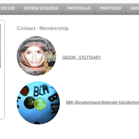
 2021/20
REVIEW 2019/2018
PROPOSALS
PORTFOLIO
ABO
Contact - Membership
GEDOK - STU
TTGART
BBK (Berufsverband Bildender KünstlerInn