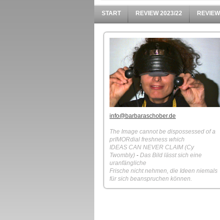
START
REVIEW 2023/22
REVIEW
info@barbaraschober.de
The Image cannot be dispossessed of a
prIMORdial freshness which
IDEAS CAN NEVER CLAIM (Cy
Twombly)
-
Das Bild lässt sich eine
uranfängliche
Frische
nicht nehmen, die Ideen niemals
für sich beanspruchen können.