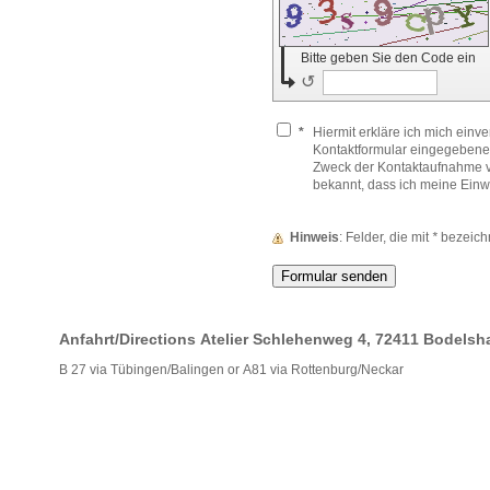
Bitte geben Sie den Code ein
↺
*
Hiermit erkläre ich mich einv
Kontaktformular eingegebene
Zweck der Kontaktaufnahme ve
bekannt, dass ich meine Einwi
Hinweis
: Felder, die mit
*
bezeichne
Anfahrt/Directions Atelier Schlehenweg 4, 72411 Bodels
B 27 via Tübingen/Balingen or A81 via Rottenburg/Neckar